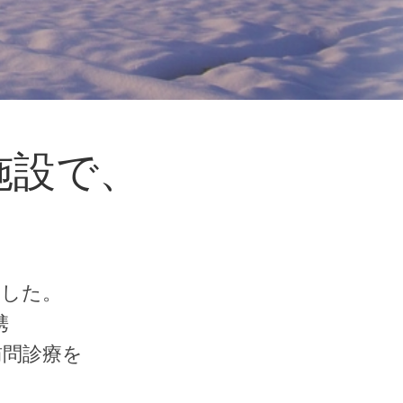
施設で、
。
ました。
携
訪問診療を