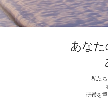
あなた
私たち
研鑽を重