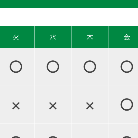
火
水
木
金
○
○
○
○
×
×
×
○