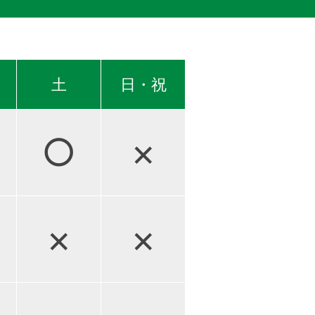
土
日・祝
○
×
×
×