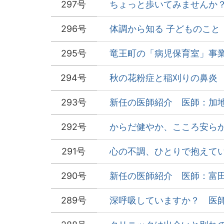
297号
ちょっと歩いてみませんか？ 
296号
体調から知る 子どものこと 
295号
竜王町の「病児保育室」事業開
294号
秋の花粉症と稲刈りの鼻炎 医
293号
新任の医師紹介 医師：加地 
292号
からだ健やか、こころ安らかな
291号
心の不調、ひとりで抱えてい
290号
新任の医師紹介 医師：富田 
289号
深呼吸していますか？ 医師：