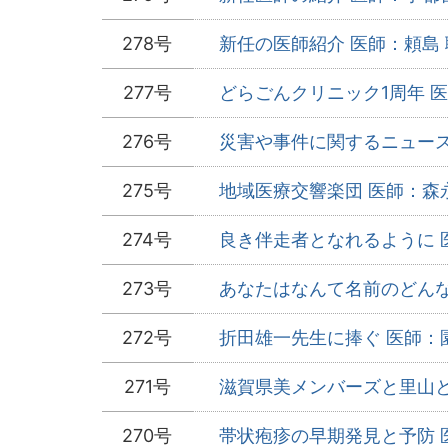
278号
新任の医師紹介 医師：頼島 
277号
どらごんクリニック1周年 医
276号
災害や事件に関するニュースを
275号
地域医療交響楽団 医師：森永
274号
良き伴走者となれるように 医
273号
あなたはなんて名前のどんな薬
272号
折田雄一先生に捧ぐ 医師：園
271号
滋賀県美メンバーズと里山と虫
270号
帯状疱疹の早期発見と予防 医