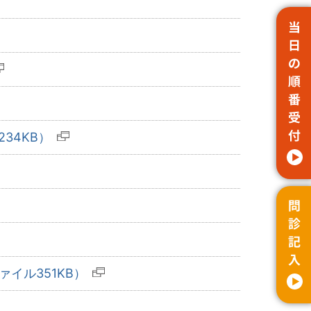
34KB）
イル351KB）