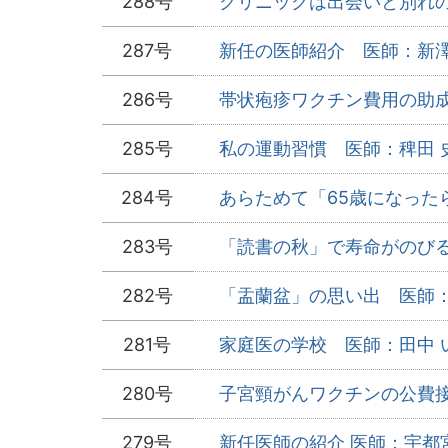
288号
クリニックは出会いと別れの季
287号
新任の医師紹介 医師：新澤 
286号
帯状疱疹ワクチン費用の助成
285号
私の運動習慣 医師：稗田 史
284号
あらためて「65歳になったら
283号
「読書の秋」で寿命がのびる？
282号
「盂蘭盆」の思い出 医師：園
281号
家庭医の学校 医師：田中 い
280号
子宮頸がんワクチンの公費接種
279号
新任医師の紹介 医師：宇都宮